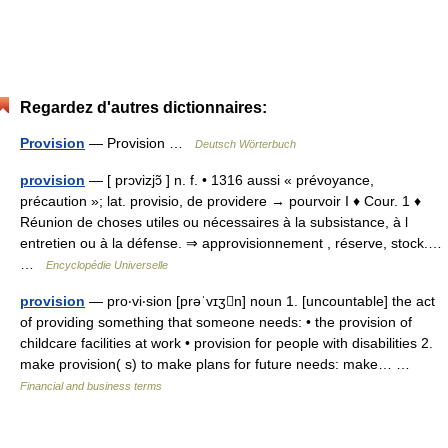
Regardez d'autres dictionnaires:
Provision
— Provision …
Deutsch Wörterbuch
provision
— [ prɔvizjɔ̃ ] n. f. • 1316 aussi « prévoyance,
précaution »; lat. provisio, de providere → pourvoir I ♦ Cour. 1 ♦
Réunion de choses utiles ou nécessaires à la subsistance, à l
entretien ou à la défense. ⇒ approvisionnement , réserve, stock.…
…
Encyclopédie Universelle
provision
— pro‧vi‧sion [prəˈvɪʒn] noun 1. [uncountable] the act
of providing something that someone needs: • the provision of
childcare facilities at work • provision for people with disabilities 2.
make provision( s) to make plans for future needs: make… …
Financial and business terms