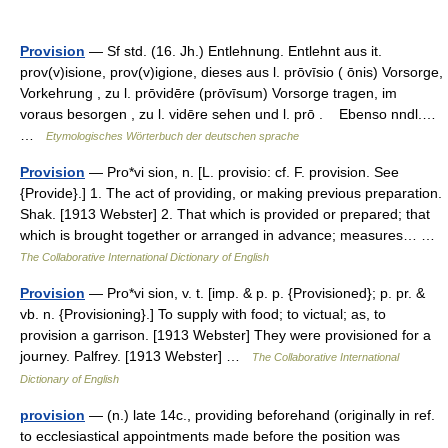
Provision
— Sf std. (16. Jh.) Entlehnung. Entlehnt aus it.
prov(v)isione, prov(v)igione, dieses aus l. prōvīsio ( ōnis) Vorsorge,
Vorkehrung , zu l. prōvidēre (prōvīsum) Vorsorge tragen, im
voraus besorgen , zu l. vidēre sehen und l. prō . Ebenso nndl.…
…
Etymologisches Wörterbuch der deutschen sprache
Provision
— Pro*vi sion, n. [L. provisio: cf. F. provision. See
{Provide}.] 1. The act of providing, or making previous preparation.
Shak. [1913 Webster] 2. That which is provided or prepared; that
which is brought together or arranged in advance; measures… …
The Collaborative International Dictionary of English
Provision
— Pro*vi sion, v. t. [imp. & p. p. {Provisioned}; p. pr. &
vb. n. {Provisioning}.] To supply with food; to victual; as, to
provision a garrison. [1913 Webster] They were provisioned for a
journey. Palfrey. [1913 Webster] …
The Collaborative International
Dictionary of English
provision
— (n.) late 14c., providing beforehand (originally in ref.
to ecclesiastical appointments made before the position was