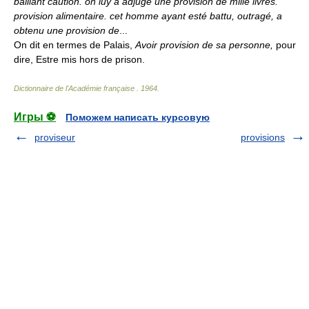
baillant caution. on luy a adjugé une provision de mille livres.
provision alimentaire. cet homme ayant esté battu, outragé, a
obtenu une provision de
...
On dit en termes de Palais,
Avoir provision de sa personne,
pour
dire, Estre mis hors de prison.
Dictionnaire de l'Académie française
.
1964
.
Игры ⚽
Поможем написать курсовую
proviseur
provisions