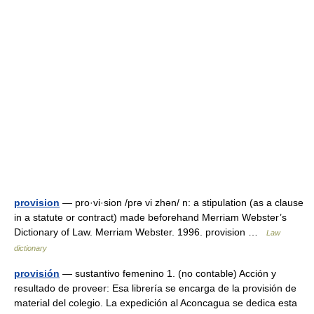
provision
— pro·vi·sion /prə vi zhən/ n: a stipulation (as a clause
in a statute or contract) made beforehand Merriam Webster’s
Dictionary of Law. Merriam Webster. 1996. provision …
Law
dictionary
provisión
— sustantivo femenino 1. (no contable) Acción y
resultado de proveer: Esa librería se encarga de la provisión de
material del colegio. La expedición al Aconcagua se dedica esta