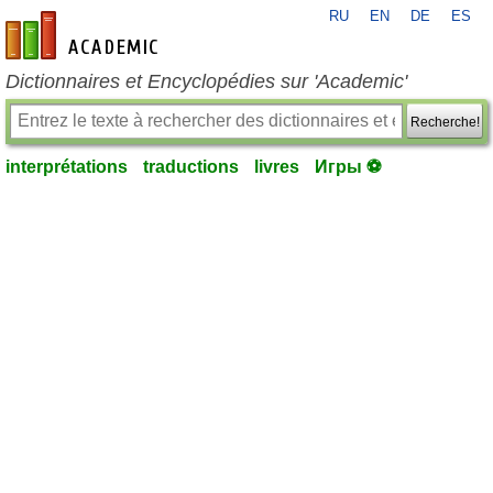
RU
EN
DE
ES
fr-academic.com
Dictionnaires et Encyclopédies sur 'Academic'
Recherche!
interprétations
traductions
livres
Игры ⚽