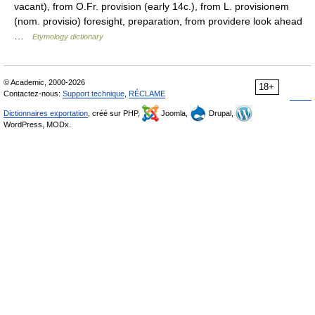
vacant), from O.Fr. provision (early 14c.), from L. provisionem
(nom. provisio) foresight, preparation, from providere look ahead
…
Etymology dictionary
© Academic, 2000-2026
18+
Contactez-nous:
Support technique
,
RÉCLAME
Dictionnaires exportation
, créé sur PHP,
Joomla,
Drupal,
WordPress, MODx.